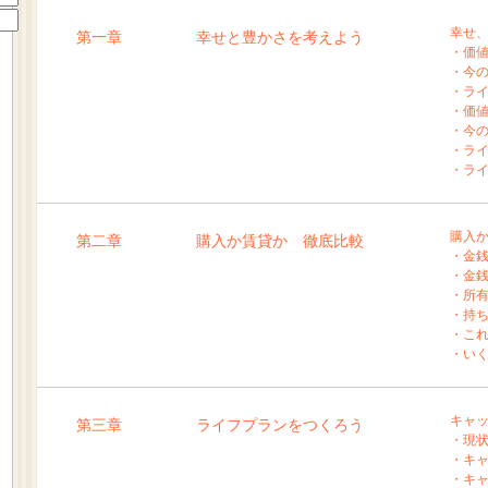
幸せ
第一章
幸せと豊かさを考えよう
・価
・今
・ラ
・価
・今
・ラ
・ラ
購入
第二章
購入か賃貸か 徹底比較
・金
・金
・所
・持
・こ
・い
キャ
第三章
ライフプランをつくろう
・現
・キ
・キ