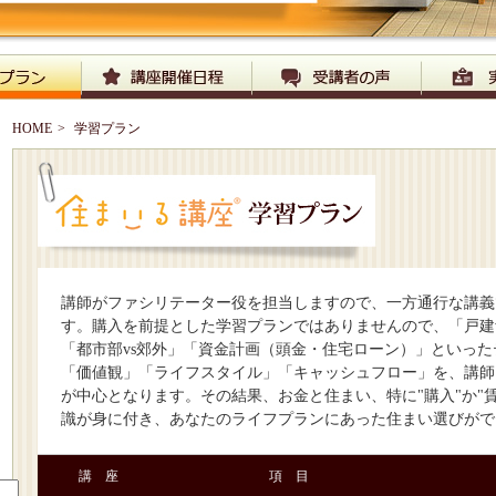
HOME
>
学習プラン
講師がファシリテーター役を担当しますので、一方通行な講義
す。購入を前提とした学習プランではありませんので、「戸建v
「都市部vs郊外」「資金計画（頭金・住宅ローン）」といっ
「価値観」「ライフスタイル」「キャッシュフロー」を、講師
が中心となります。その結果、お金と住まい、特に"購入"か"
識が身に付き、あなたのライフプランにあった住まい選びがで
講 座
項 目