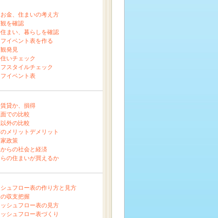
、お金、住まいの考え方
値観を確認
の住まい、暮らしを確認
イフイベント表を作る
値観発見
の住いチェック
イフスタイルチェック
イフイベント表
か賃貸か、損得
銭面での比較
銭以外の比較
有のメリットデメリット
ち家政策
れからの社会と経済
くらの住まいが買えるか
ッシュフロー表の作り方と見方
状の収支把握
ャッシュフロー表の見方
ャッシュフロー表づくり