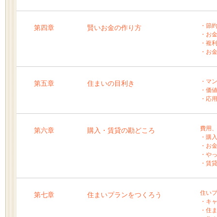
・節約
第四章
賢いお金の作り方
・お
・複
・お
・マ
第五章
住まいの目利き
・価
・応用
費用
第六章
購入・賃貸の勘どころ
・購
・お
・や
・賃
住い
第七章
住まいプランをつくろう
・キ
・住