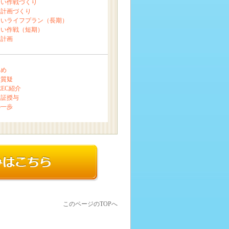
まい作戦づくり
金計画づくり
まいライフプラン（長期）
まい作戦（短期）
金計画
とめ
体質疑
REC紹介
了証授与
の一歩
このページのTOPへ