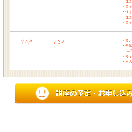
・住
・資
・住
・住
・資
・ま
第八章
まとめ
・全
・J―
・修
・次