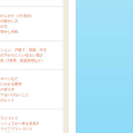
のしかた（3大支出）
金の殖やし方
利の力
金増やし作戦
ンション、戸建て、新築、中古
値の下がりにくい住まい選び
技（2世帯、賃貸併用など）
、ローンなど
入にかかる費用
金の借り方
ってはいけないこと
貸のヒント
プランづくり
ャッシュフロー表を見直す
まライフプランづくり